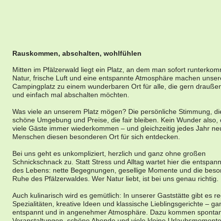
Rauskommen, abschalten, wohlfühlen
Mitten im Pfälzerwald liegt ein Platz, an dem man sofort runterkomm
Natur, frische Luft und eine entspannte Atmosphäre machen unse
Campingplatz zu einem wunderbaren Ort für alle, die gern draußen
und einfach mal abschalten möchten.
Was viele an unserem Platz mögen? Die persönliche Stimmung, di
schöne Umgebung und Preise, die fair bleiben. Kein Wunder also,
viele Gäste immer wiederkommen – und gleichzeitig jedes Jahr ne
Menschen diesen besonderen Ort für sich entdecken.
Bei uns geht es unkompliziert, herzlich und ganz ohne großen
Schnickschnack zu. Statt Stress und Alltag wartet hier die entspann
des Lebens: nette Begegnungen, gesellige Momente und die bes
Ruhe des Pfälzerwaldes. Wer Natur liebt, ist bei uns genau richtig.
Auch kulinarisch wird es gemütlich: In unserer Gaststätte gibt es r
Spezialitäten, kreative Ideen und klassische Lieblingsgerichte – ga
entspannt und in angenehmer Atmosphäre. Dazu kommen sponta
Veranstaltungen, schöne Abende und viele kleine Urlaubsmomente